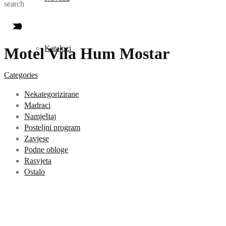
search
Katalozi
Motel Vila Hum Mostar
Categories
Nekategorizirane
Madraci
Namještaj
Posteljni program
Zavjese
Podne obloge
Rasvjeta
Ostalo