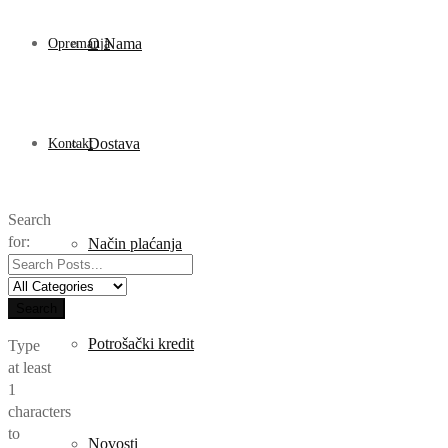
O Nama
Opremanja
Dostava
Kontakt
Search
for:
Način plaćanja
Search
Potrošački kredit
Type
at least
1
characters
to
Novosti