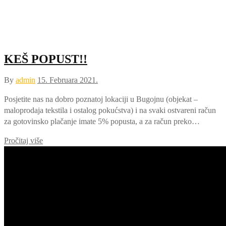
KEŠ POPUST!!
By
admin
15. Februara 2021.
Posjetite nas na dobro poznatoj lokaciji u Bugojnu (objekat –
maloprodaja tekstila i ostalog pokućstva) i na svaki ostvareni račun
za gotovinsko plačanje imate 5% popusta, a za račun preko…
Pročitaj više