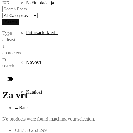
for:
Način plaćanja
Search
Potrošački kredit
Type
at least
1
characters
to
Novosti
search
Katalozi
Za vrt
←
Back
No products were found matching your selection.
+387 30 253 299