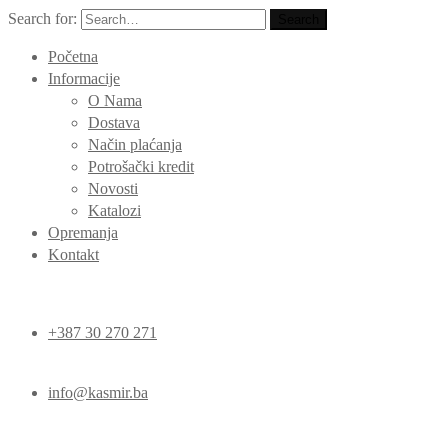
Search for:
Search
Početna
Informacije
O Nama
Dostava
Način plaćanja
Potrošački kredit
Novosti
Katalozi
Opremanja
Kontakt
+387 30 270 271
info@kasmir.ba